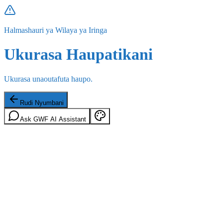
Halmashauri ya Wilaya ya Iringa
Ukurasa Haupatikani
Ukurasa unaoutafuta haupo.
Rudi Nyumbani
Ask GWF AI Assistant