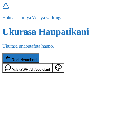
Halmashauri ya Wilaya ya Iringa
Ukurasa Haupatikani
Ukurasa unaoutafuta haupo.
Rudi Nyumbani
Ask GWF AI Assistant